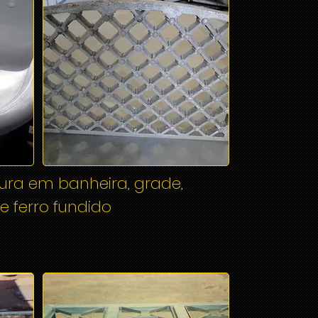
ura em banheira, grade,
e ferro fundido