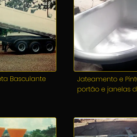
eta Basculante
Jateamento e Pint
portão e janelas d